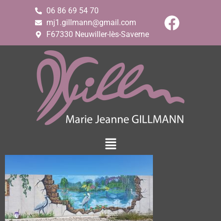
06 86 69 54 70
mj1.gillmann@gmail.com
F67330 Neuwiller-lès-Saverne