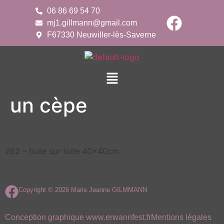
06 86 69 54 70
mj1.gillmann@gmail.com
F67330 Neuwiller-lès-Saverne
un cèpe
262 – huile sur toile 40x40cm
Copyright © 2026 Marie Jeanne GILMMANN
Conception graphique www.erwannfest.fr
Mentions légales