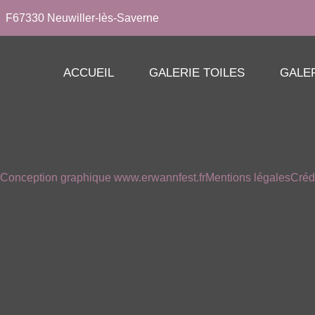
F67330 Neuwiller-lès-Saverne
ACCUEIL
GALERIE TOILES
GALE
Conception graphique www.erwannfest.fr
Mentions légales
Créd