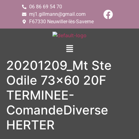
06 86 69 54 70
mj1.gillmann@gmail.com
F67330 Neuwiller-lès-Saverne
20201209_Mt Ste
Odile 73×60 20F
TERMINEE-
ComandeDiverse
HERTER