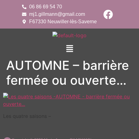
06 86 69 54 70
mj1.gillmann@gmail.com
F67330 Neuwiller-lès-Saverne
AUTOMNE – barrière
fermée ou ouverte…
Les quatre saisons –