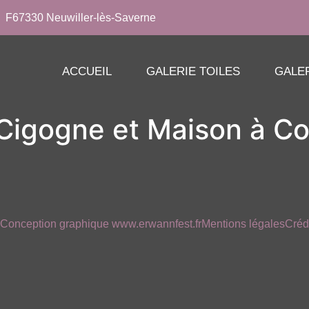
F67330 Neuwiller-lès-Saverne
ACCUEIL
GALERIE TOILES
GALE
igogne et Maison à C
Conception graphique www.erwannfest.fr
Mentions légales
Créd