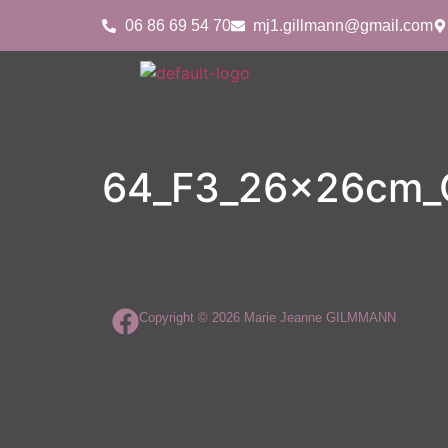
06 86 69 54 70
mj1.gillmann@gmail.com
64_F3_26x26cm_C
Copyright © 2026 Marie Jeanne GILMMANN