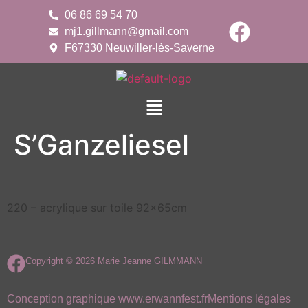
06 86 69 54 70
mj1.gillmann@gmail.com
F67330 Neuwiller-lès-Saverne
S’Ganzeliesel
220 – acrylique sur toile 92x65cm
Copyright © 2026 Marie Jeanne GILMMANN
Conception graphique www.erwannfest.fr
Mentions légales