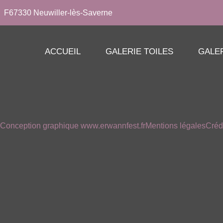
F67330 Neuwiller-lès-Saverne
ACCUEIL
GALERIE TOILES
GALE
Conception graphique www.erwannfest.fr
Mentions légales
Créd