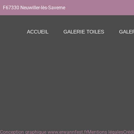
F67330 Neuwiller-lès-Saverne
ACCUEIL
GALERIE TOILES
GALE
Conception graphique www.erwannfest.fr
Mentions légales
Créd