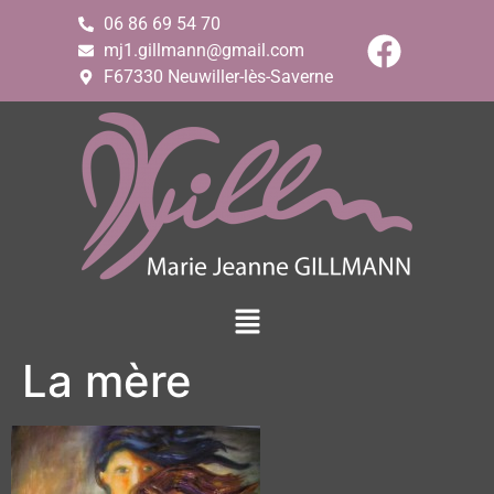
06 86 69 54 70
mj1.gillmann@gmail.com
F67330 Neuwiller-lès-Saverne
La mère