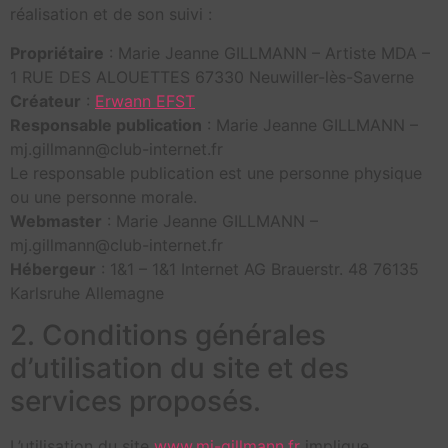
réalisation et de son suivi :
Propriétaire
: Marie Jeanne GILLMANN – Artiste MDA –
1 RUE DES ALOUETTES 67330 Neuwiller-lès-Saverne
Créateur
:
Erwann EFST
Responsable publication
: Marie Jeanne GILLMANN –
mj.gillmann@club-internet.fr
Le responsable publication est une personne physique
ou une personne morale.
Webmaster
: Marie Jeanne GILLMANN –
mj.gillmann@club-internet.fr
Hébergeur
: 1&1 – 1&1 Internet AG Brauerstr. 48 76135
Karlsruhe Allemagne
2. Conditions générales
d’utilisation du site et des
services proposés.
L’utilisation du site
www.mj-gillmann.fr
implique