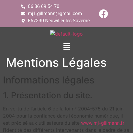
06 86 69 54 70
mj1.gillmann@gmail.com
F67330 Neuwiller-lès-Saverne
Mentions Légales
Informations légales
1. Présentation du site.
En vertu de l’article 6 de la loi n° 2004-575 du 21 juin
2004 pour la confiance dans l’économie numérique, il
est précisé aux utilisateurs du site
www.mj-gillmann.fr
l’identité des différents intervenants dans le cadre de sa