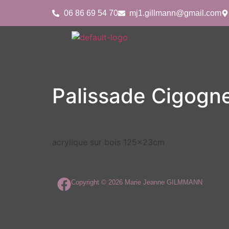
06 86 69 54 70
mj1.gillmann@gmail.com
Palissade Cigogne
acrylique sur bois 125x23cm
Copyright © 2026 Marie Jeanne GILMMANN