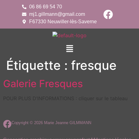
06 86 69 54 70
mj1.gillmann@gmail.com
F67330 Neuwiller-lès-Saverne
Étiquette :
fresque
Galerie Fresques
POUR PLUS D’INFORMATIONS : cliquer sur le tableau
Copyright © 2026 Marie Jeanne GILMMANN